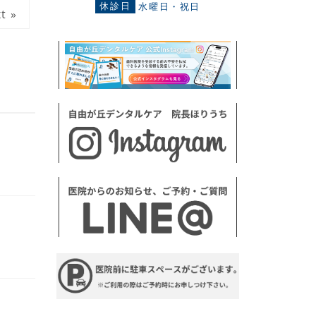
休診日
水曜日・祝日
t »