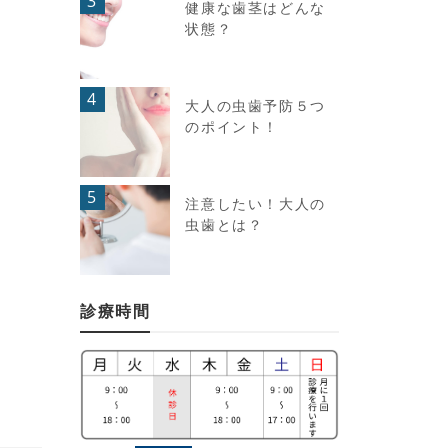
3
健康な歯茎はどんな
状態？
4
大人の虫歯予防５つ
のポイント！
5
注意したい！大人の
虫歯とは？
診療時間