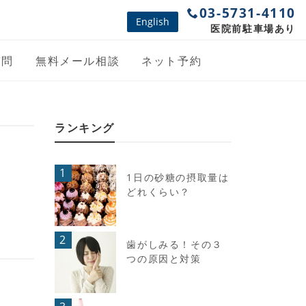
03-5731-4110
English
医院前駐車場あり
質問
無料メール相談
ネット予約
ランキング
1
1日の砂糖の摂取量は
どれくらい？
2
歯がしみる！その３
つの原因と対策